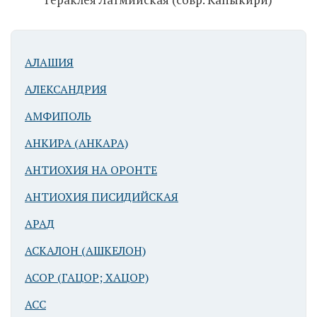
(совр.
Капыкири)
АЛАШИЯ
АЛЕКСАНДРИЯ
АМФИПОЛЬ
АНКИРА (АНКАРА)
Гераклея
АНТИОХИЯ НА ОРОНТЕ
Латмийская
(совр.
АНТИОХИЯ ПИСИДИЙСКАЯ
Капыкири)
АРАД
АСКАЛОН (АШКЕЛОН)
АСОР (ГАЦОР; ХАЦОР)
АСС