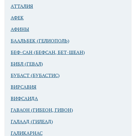
АТТАЛИЯ
Гераклея
АФЕК
Латмийская
(совр.
АФИНЫ
Капыкири)
БААЛЬБЕК (ГЕЛИОПОЛЬ)
БЕФ-САН (БЕФСАН, БЕТ-ШЕАН)
БИБЛ (ГЕВАЛ)
БУБАСТ (БУБАСТИС)
ВИРСАВИЯ
Гераклея
ВИФСАИДА
Латмийская
(совр.
ГАВАОН (ГИБЕОН, ГИВОН)
Капыкири)
ГАЛААД (ГИЛЕАД)
ГАЛИКАРНАС