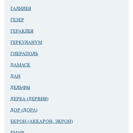
ГАЛИЛЕЯ
ГЕЗЕР
ГЕРАКЛЕЯ
Гераклея
ГЕРКУЛАНУМ
Латмийская
(совр.
ГИЕРАПОЛЬ
Капыкири)
ДАМАСК
ДАН
ДЕЛЬФЫ
ДЕРБА (ДЕРВИЯ)
ДОР (ДОРА)
II. Гераклея
ЕКРОН (АККАРОН, ЭКРОН)
Понтийская.
ЕМАФ