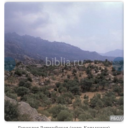
Гераклея
Латмийская
(совр.
Капыкири)
Гераклея
Латмийская
Гераклея Латмийская (совр. Капыкири)