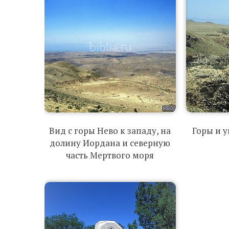
Вид с горы Нево к западу, на
Горы и у
долину Иордана и северную
часть Мертвого моря