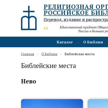
РЕЛИГИОЗНАЯ ОР
РОССИЙСКОЕ БИБ
Перевод, издание и распростр
Единственный предмет Обществ
России в большее у
Каталог
О Библии
Главная
О Библии
Библейские места
Библейские места
Нево