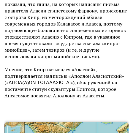
показали, что глина, на которых написаны письма
правителя Аласии египетскому фараону, происходит
с острова Кипр, из месторождений вблизи
современных городов Калавасос и Аласса, поэтому
подавляющее большинство современных историков
отождествляют Аласию с Кипром, где в указанное
время существовали государства сначала «кипро-
минойцев», затем тевкров (и те, и другие
использовали кипро-минойское письмо).
Мнение, что Кипр назывался «Аласией»,
подтверждается надписью «Аполлон Аласиотский»
(«ΑΠΟΛ(Λ)ΩΝ ΤΩΙ ΑΛΑΣΙΩΤΑΙ»), обнаруженной на
постаменте статуи скульптуры Плитоса, которое
Апсасомос посвятил Аполлону из Алассоты.