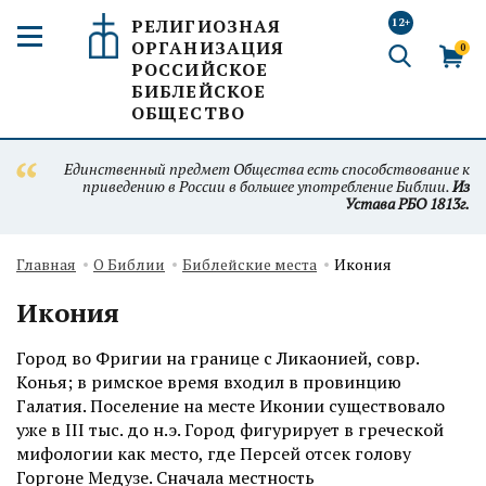
РЕЛИГИОЗНАЯ
12+
ОРГАНИЗАЦИЯ
0
РОССИЙСКОЕ
БИБЛЕЙСКОЕ
ОБЩЕСТВО
Единственный предмет Общества есть способствование к
приведению в России в большее употребление Библии.
Из
Устава РБО 1813г.
Главная
О Библии
Библейские места
Икония
Икония
Город во Фригии на границе с Ликаонией, совр.
Конья; в римское время входил в провинцию
Галатия. Поселение на месте Иконии существовало
уже в III тыс. до н.э. Город фигурирует в греческой
мифологии как место, где Персей отсек голову
Горгоне Медузе. Сначала местность