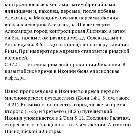
контролировалась хеттами, затем фригийцами,
лидийцами и, наконец, персами, после победы
Александра Македонского над персами Икония
вошла в империю Александра. После смерти
Александра город контролировал Лисимах, а затем
он был предметом раздора между Селевкидами и
Атталидами. В 65 г. до н.э. попадает в сферу влияния
Рима. При императоре Адриане становится римской
колонией.
С 372 г. — столица римской провинции Ликаония. В
византийское время в Иконии была епископская
кафедра.
Павел проповедовал в Иконии во время первого
миссионерского путешествия (Деян 14:1-5; см. также
14:21). Возможно, он посетил город также во время
второго (16:6) и третьего (18:23) путешествий.
Икония упоминается в 2 Тим 3:11. Послание Галатам,
скорее всего, обращено к жителям Иконии, Антиохии
Писидийской и Листры.